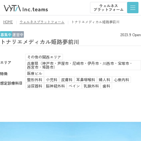
ウェルネス
プラットフォーム
ウェルネス
プラットフォーム
HOME
ウェルネスプラットフォーム
トナリエメディカル姫路夢前川
募集中
運営中
2023.9 Open
トナリエメディカル姫路夢前川
その​他の​関西エリア
エリア
兵庫県​（神戸市・芦屋市・尼崎市・伊丹市・川西市・宝塚市・
西宮市・姫路市）
医療ビル
特徴
整形外科
小児科
皮膚科
耳鼻咽喉科
婦人科
心療内科
想定診療科目
泌尿器科
脳神経外科
ペイン
乳腺外科
歯科