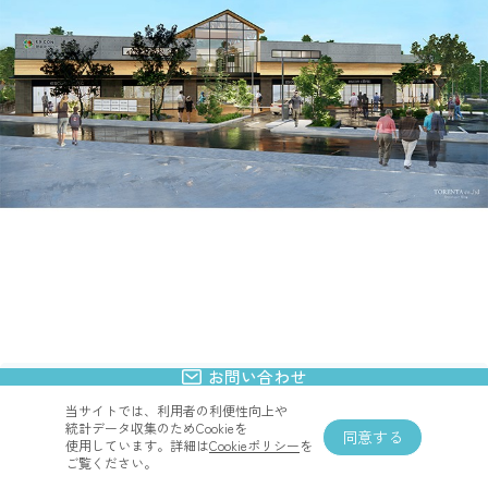
お問い合わせ
アクセス
当サイトでは、​利用者の​利便性向上や​
統計データ収集の​ためCookieを​
同意する
使用しています。​詳細は
​Cookieポリシー
を​
ご覧ください。
〒671-1122